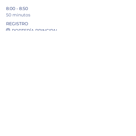
8:00 - 8:50
50 minutos
REGISTRO
PORTERÍA PRINCIPAL
9:00 - 11:30
2 horas 30 minutos
CEREMONIA DE APERTURA
CANCHA MAYAGÜEZ
Ver todos
16 elementos más disponibles